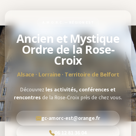
A.M.O.R.C. — RÉGION EST
Ancien et Mystique
Ordre de la Rose-
Croix
Alsace · Lorraine · Territoire de Belfort
Découvrez
les activités, conférences et
rencontres
de la Rose-Croix près de chez vous.
gc-amorc-est@orange.fr
06 12 81 36 04