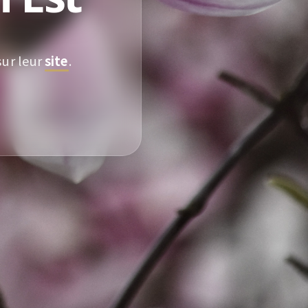
sur leur
site
.