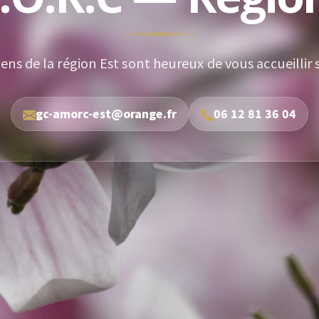
iens de la région Est sont heureux de vous accueillir 
gc-amorc-est@orange.fr
06 12 81 36 04