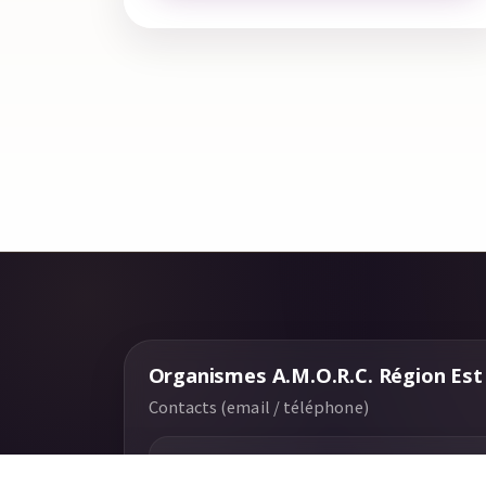
Organismes A.M.O.R.C. Région Est
Contacts (email / téléphone)
A.M.O.R.C Erik SATIE - Danjoutin