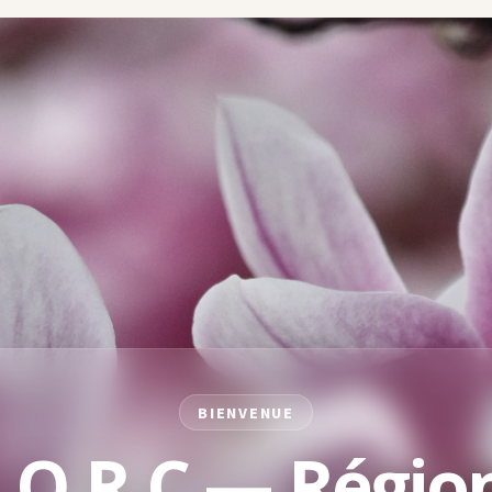
BIENVENUE
.O.R.C — Région