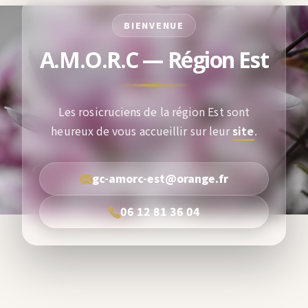
BIENVENUE
A.M.O.R.C — Région Est
Les rosicruciens de la région Est sont
heureux de vous accueillir sur leur
site
.
gc-amorc-est@orange.fr
06 12 81 36 04