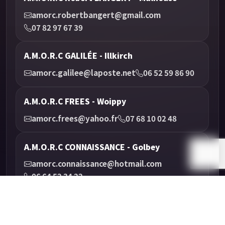
amorc.robertbangert@gmail.com
07 82 97 67 39
A.M.O.R.C GALILÉE - Illkirch
amorc.galilee@laposte.net
06 52 59 86 90
A.M.O.R.C FREES - Woippy
amorc.frees@yahoo.fr
07 68 10 02 48
A.M.O.R.C CONNAISSANCE - Golbey
amorc.connaissance@hotmail.com
06 64 52 34 22
Agenda