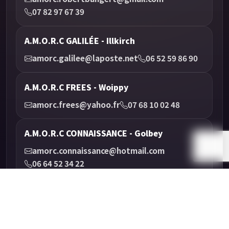
07 82 97 67 39
A.M.O.R.C GALILÉE - Illkirch
amorc.galilee@laposte.net
06 52 59 86 90
A.M.O.R.C FREES - Woippy
amorc.frees@yahoo.fr
07 68 10 02 48
A.M.O.R.C CONNAISSANCE - Golbey
amorc.connaissance@hotmail.com
06 64 52 34 22
Agenda