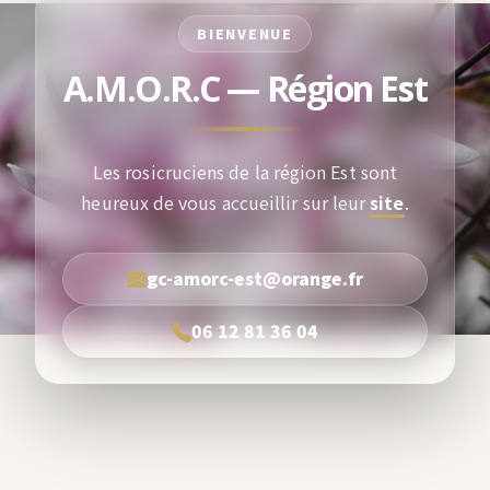
BIENVENUE
A.M.O.R.C — Région Est
Les rosicruciens de la région Est sont
heureux de vous accueillir sur leur
site
.
gc-amorc-est@orange.fr
06 12 81 36 04