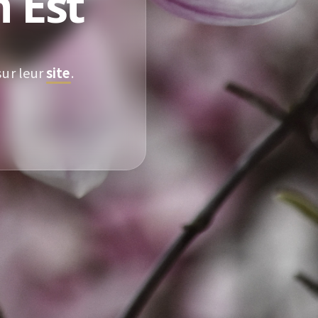
 Est
sur leur
site
.