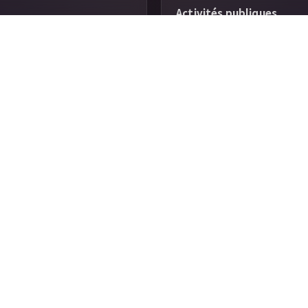
Activités publiques
 17
se
7 82 97 67 39
9 86 90
48