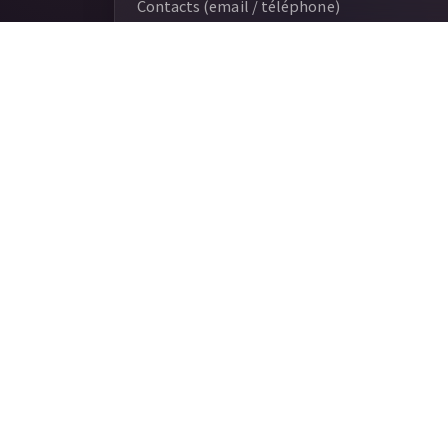
Contacts (email / téléphone)
A.M.O.R.C Erik SATIE - Danjoutin
amorc.satie@gmail.com
07 68 55 28
A.M.O.R.C Robert BANGERT - Mulhou
amorc.robertbangert@gmail.com
0
A.M.O.R.C GALILÉE - Illkirch
amorc.galilee@laposte.net
06 52 5
A.M.O.R.C FREES - Woippy
amorc.frees@yahoo.fr
07 68 10 02 
A.M.O.R.C CONNAISSANCE - Golbey