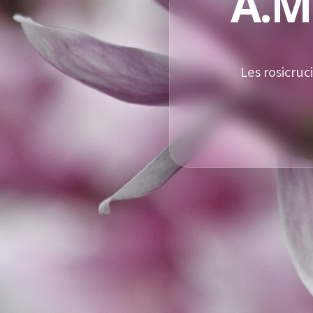
A.M
Les rosicruc