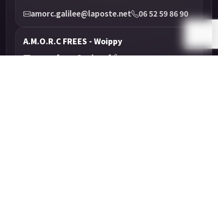
amorc.galilee@laposte.net
06 52 59 86 90
A.M.O.R.C FREES - Woippy
amorc.frees@yahoo.fr
07 68 10 02 48
A.M.O.R.C CONNAISSANCE - Golbey
amorc.connaissance@hotmail.com
06 64 52 34 22
Agenda
Activités publiques