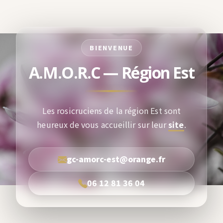
BIENVENUE
A.M.O.R.C — Région Est
Les rosicruciens de la région Est sont
heureux de vous accueillir sur leur
site
.
gc-amorc-est@orange.fr
06 12 81 36 04